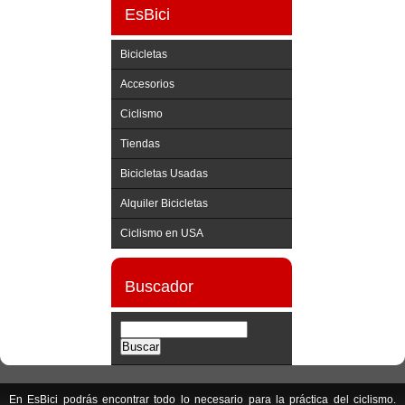
EsBici
Bicicletas
Accesorios
Ciclismo
Tiendas
Bicicletas Usadas
Alquiler Bicicletas
Ciclismo en USA
Buscador
En EsBici podrás encontrar todo lo necesario para la práctica del ciclismo.