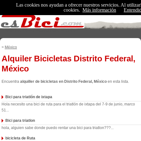
Las cookies nos ayudan a ofrecer nuestros servicios. Al utilizar
cookies.
Más información
Entendi
EsBici es un portal especializado en ciclismo
>
México
Alquiler Bicicletas Distrito Federal,
México
Encuentra
alquiller de bicicletas en Distrito Federal, México
en esta lista.
Bici para triatlón de ixtapa
Hola necesito una bici de ruta para el triatlón de ixtapa del 7-9 de junio, marco
51...
Bici para triatlon
hola, alguien sabe donde puedo rentar una bici para triatlon???...
bicicleta de Ruta