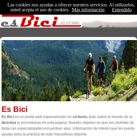
Las cookies nos ayudan a ofrecer nuestros servicios. Al utilizarlos,
usted acepta el uso de cookies.
Más información
Entendido
EsBici es un portal especializado en ciclismo
Es Bici
Es Bici
es un portal web especializado en
ciclismo
, todo sobre el mundo de la
bicicleta
lo encontraras en esta pagina. Nuestro objetivo es que los cliclistas de
todas las especialidades encuentren aquí información de interés que les pueda
ayudar para la práctica de este maravilloso deporte.