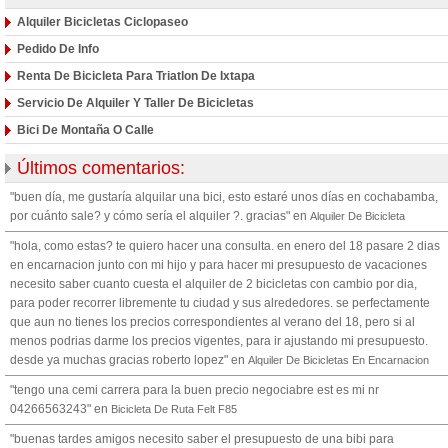
Alquiler Bicicletas Ciclopaseo
Pedido De Info
Renta De Bicicleta Para Triatlon De Ixtapa
Servicio De Alquiler Y Taller De Bicicletas
Bici De Montaña O Calle
Últimos comentarios:
"buen día, me gustaría alquilar una bici, esto estaré unos días en cochabamba,
por cuánto sale? y cómo sería el alquiler ?. gracias" en
Alquiler De Bicicleta
"hola, como estas? te quiero hacer una consulta. en enero del 18 pasare 2 dias
en encarnacion junto con mi hijo y para hacer mi presupuesto de vacaciones
necesito saber cuanto cuesta el alquiler de 2 bicicletas con cambio por dia,
para poder recorrer libremente tu ciudad y sus alrededores. se perfectamente
que aun no tienes los precios correspondientes al verano del 18, pero si al
menos podrias darme los precios vigentes, para ir ajustando mi presupuesto.
desde ya muchas gracias roberto lopez" en
Alquiler De Bicicletas En Encarnacion
"tengo una cemi carrera para la buen precio negociabre est es mi nr
04266563243" en
Bicicleta De Ruta Felt F85
"buenas tardes amigos necesito saber el presupuesto de una bibi para