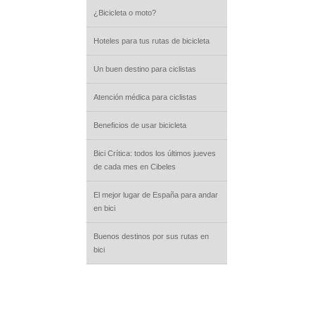
¿Bicicleta o moto?
Hoteles para tus rutas de bicicleta
Un buen destino para ciclistas
Atención médica para ciclistas
Beneficios de usar bicicleta
Bici Crítica: todos los últimos jueves
de cada mes en Cibeles
El mejor lugar de España para andar
en bici
Buenos destinos por sus rutas en
bici