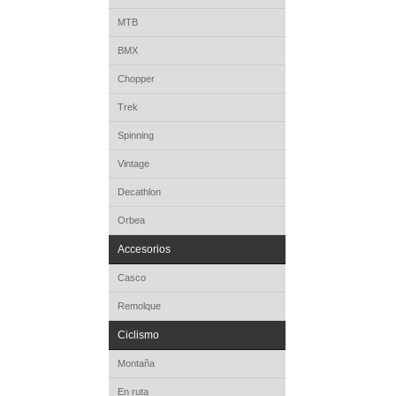
MTB
BMX
Chopper
Trek
Spinning
Vintage
Decathlon
Orbea
Accesorios
Casco
Remolque
Ciclismo
Montaña
En ruta