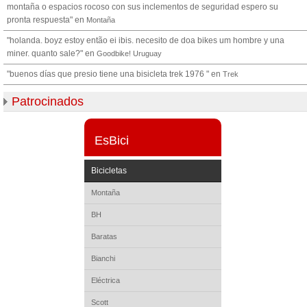
montaña o espacios rocoso con sus inclementos de seguridad espero su
pronta respuesta" en
Montaña
"holanda. boyz estoy então ei ibis. necesito de doa bikes um hombre y una
miner. quanto sale?" en
Goodbike! Uruguay
"buenos días que presio tiene una bisicleta trek 1976 " en
Trek
Patrocinados
EsBici
Bicicletas
Montaña
BH
Baratas
Bianchi
Eléctrica
Scott