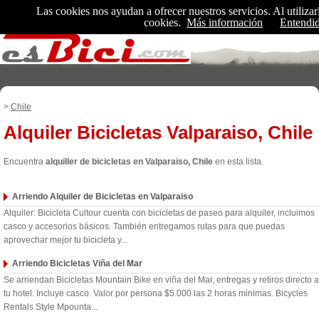
Las cookies nos ayudan a ofrecer nuestros servicios. Al utilizar
cookies.
Más información
Entendi
EsBici es un portal especializado en ciclismo
>
Chile
Alquiler Bicicletas Valparaiso, Chile
Encuentra
alquiller de bicicletas en Valparaiso, Chile
en esta lista.
Arriendo Alquiler de Bicicletas en Valparaiso
Alquiler: Bicicleta Cultour cuenta con bicicletas de paseo para alquiler, incluimos
casco y accesorios básicos. También entregamos rutas para que puedas
aprovechar mejor tu bicicleta y...
Arriendo Bicicletas Viña del Mar
Se arriendan Bicicletas Mountain Bike en viña del Mar, entregas y retiros directo a
tu hotel. Incluye casco. Valor por persona $5.000 las 2 horas minimas. Bicycles
Rentals Style Mpounta...