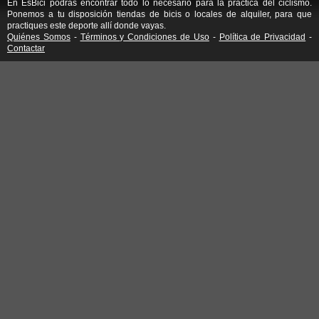
En EsBici podrás encontrar todo lo necesario para la práctica del ciclismo.
Ponemos a tu disposición tiendas de bicis o locales de alquiler, para que
practiques este deporte allí donde vayas.
Quiénes Somos
-
Términos y Condiciones de Uso
-
Política de Privacidad
-
Contactar